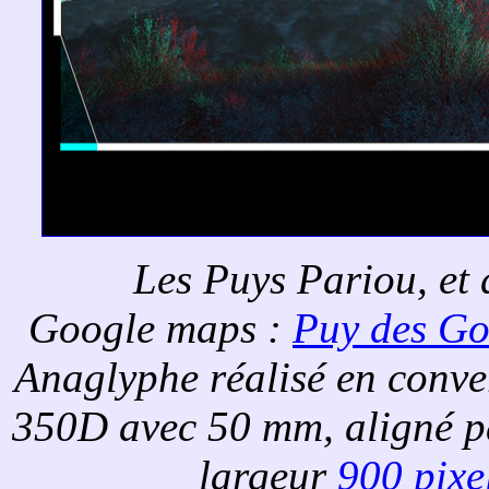
Les Puys Pariou, et
Google maps :
Puy des Go
Anaglyphe réalisé en conv
350D avec 50 mm, aligné 
largeur
900 pixe