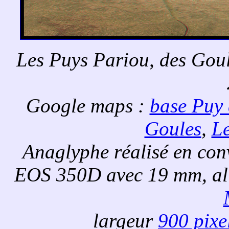
Les Puys Pariou, des Goul
Google maps :
base Puy
Goules
,
L
Anaglyphe réalisé en con
EOS 350D avec 19 mm, al
largeur
900 pixe